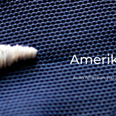
Amerik
As an American, you ar