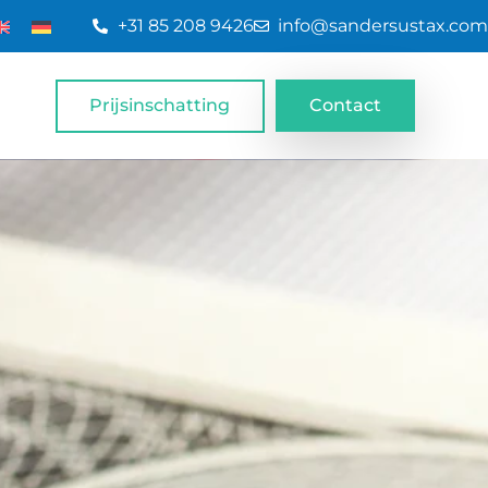
+31 85 208 9426
info@sandersustax.com
Prijsinschatting
Contact