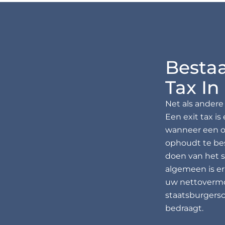
Bestaa
Tax In
Net als andere
Een exit tax i
wanneer een o
ophoudt te best
doen van het s
algemeen is er
uw nettovermo
staatsburgersc
bedraagt.