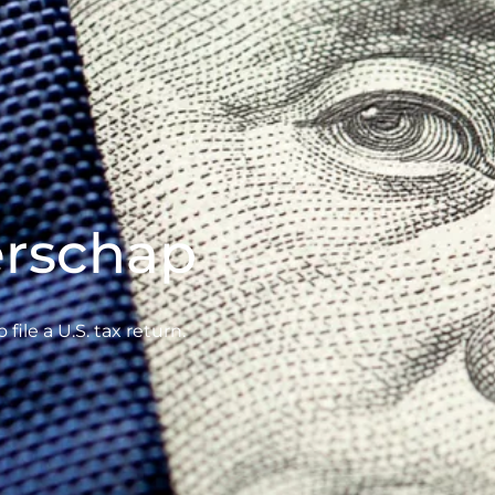
erschap
file a U.S. tax return.