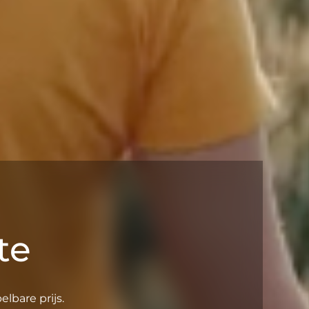
te
lbare prijs.