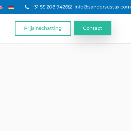
+31 85 208 9426
info@sandersustax.com
Prijsinschatting
Contact