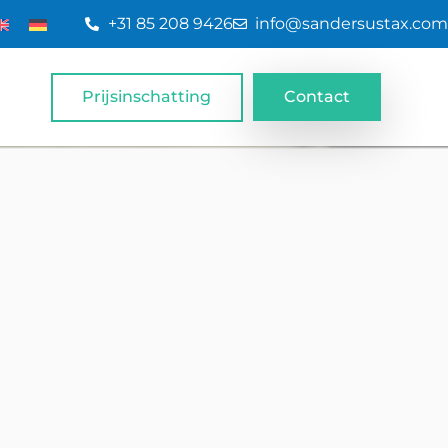
+31 85 208 9426
info@sandersustax.com
Prijsinschatting
Contact