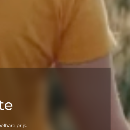
te
lbare prijs.